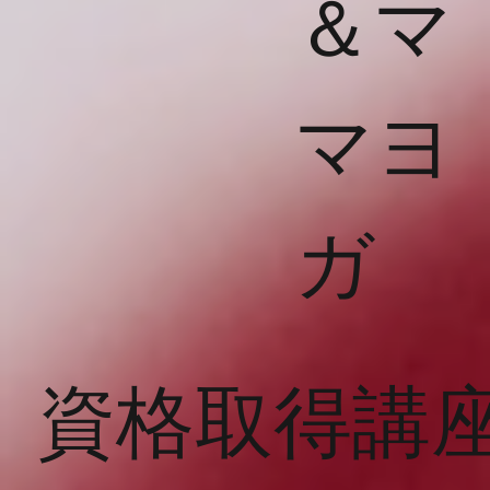
​＆マ
マヨ
ガ
資格取得講