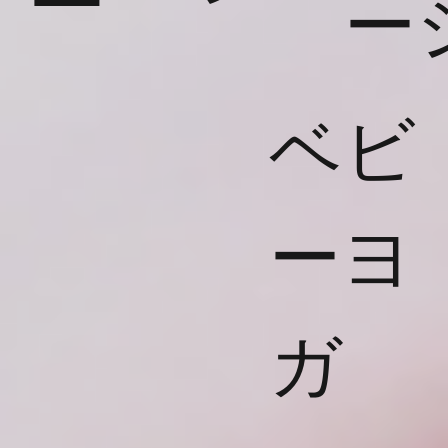
ー
ベビ
ーヨ
ガ