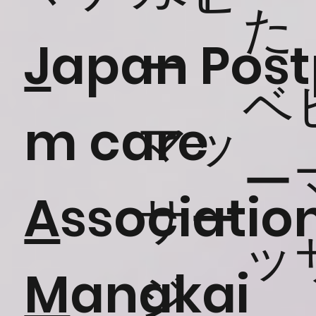
た
J
apan Post
ー
​ベ
m care
マッ
ー
A
ssociatio
サー
ッ
M
anakai
ジ