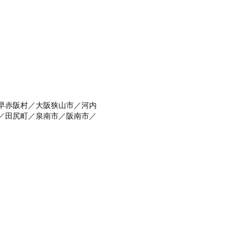
早赤阪村／大阪狭山市／河内
／田尻町／泉南市／阪南市／