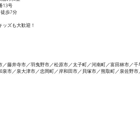
番13号
 徒歩7分
キッズも大歓迎！
市／藤井寺市／羽曳野市／松原市／太子町／河南町／富田林市／千
和泉市／泉大津市／忠岡町／岸和田市／貝塚市／熊取町／泉佐野市