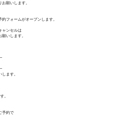
りお願いします。
予約フォームがオープンします。⁡
キャンセルは
願いします​。​
━
━
いします。
分
です。
ご予約で