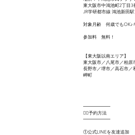
東大阪市中鴻池町2丁目3
JR学研都市線 鴻池新田駅
対象月齢 何歳でもOK♪
参加料 無料！
【​東大阪以南エリア】
東大阪市／八尾市／柏原
長野市／堺市／高石市／
岬町
━━━━━━
💁‍♀️予約方法
━━━━━━
①公式LINEを友達追加​