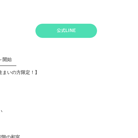
公式LINE
0～開始
━━━━
住まいの方限定！】
い
2階の和室