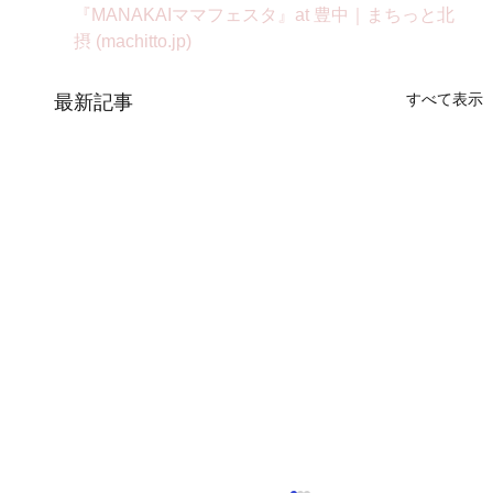
『MANAKAIママフェスタ』at 豊中｜まちっと北
摂 (
machitto.jp
)
すべて表示
最新記事